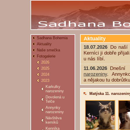
Aktuality
Sadhana Bohemia
Aktuality
18.07.2026
Do naší 
Naše smečka
Kerníci ji dobře přija
Fotogalerie
u nás líbí.
2026
11.06.2026
Dnešní 
2025
narozeniny
. Annynk
2024
a nějakou tu dobrůtku
2023
Karkulky
narozeniny
Matýska 11. narozenin
Dovolená u
Telče
Annynky
narozeniny
Návštěva
kerníků
Kenníka