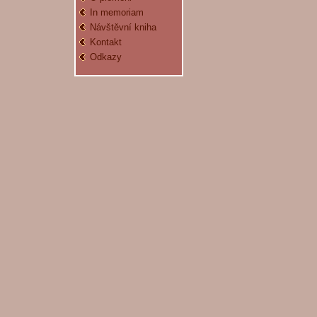
In memoriam
Návštěvní kniha
Kontakt
Odkazy