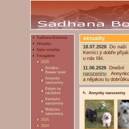
Aktuality
Sadhana Bohemia
Aktuality
18.07.2026
Do naší 
Naše smečka
Kerníci ji dobře přija
Fotogalerie
u nás líbí.
2026
11.06.2026
Dnešní 
Amálka -
Biewer teriér
narozeniny
. Annynk
Annynky
a nějakou tu dobrůtku
narozeniny
Kelpie na
návštěvě
Annynky narozeniny
Kennyho
narozeniny
Matýska
narozeniny
2025
2024